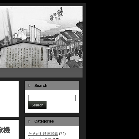
Search
Categories
僚機
たそがれ映画談義
(74)