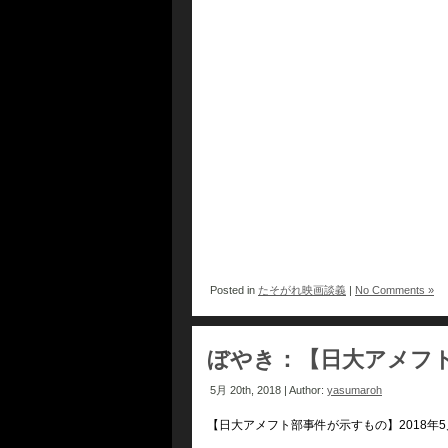
Posted in
たそがれ映画談義
|
No Comments »
ぼやき：【日大アメフ
5月 20th, 2018 | Author:
yasumaroh
【日大アメフト部事件が示すもの】2018年5