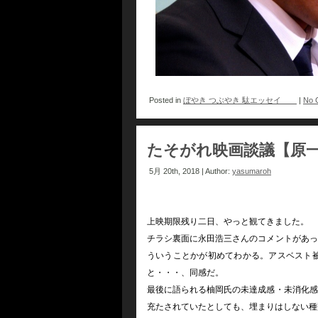
Posted in
ぼやき つぶやき 駄エッセイ
|
No 
たそがれ映画談議【原一
5月 20th, 2018 | Author:
yasumaroh
上映期限残り二日、やっと観てきました。
チラシ裏面に永田浩三さんのコメントがあっ
ういうことかが初めてわかる。アスベスト
と・・・、同感だ。
最後に語られる柚岡氏の未達成感・未消化感
充たされていたとしても、埋まりはしない種