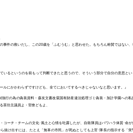
l
の事件の救いだし、この20歳を「ふむうむ」と思わせた。もちろん称賛ではない、
ているというのを前もって判断できたと思うので、そういう部分で自分の意思とい
ールにかかわらずですけども、全てにおいてするべきじゃないなと思います。』
制強行の為の偽装資料・森友文書改竄国有財産違法処理ゴミ偽装・加計学園への私
る茶坊主議員よ・官僚どもよ、
・コーチ・チームの文化･風土と心情を吐露したが、自衛隊員はパワハラ体質･命が
ら抜け出すには、たとえ「無辜の市民」が死ぬとしても上官･隊長の指示する「突