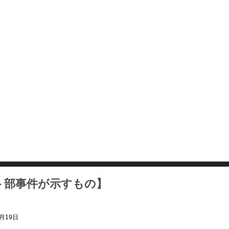
ト部事件が示すもの】
月19日