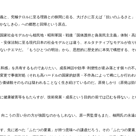
義と、究極テロルに至る理路との狭間に在る、大げさに言えば「抗いのふるさと」
かなしき心」への郷愁と回帰という原点。
国家社会モデルから植民地・昭和軍国・戦後「国体護持と偽装民主主義」体制・高
・安保法制に至る現代日本の社会モデルとは違う、オルタナティブなモデルが在り
ないテエマだ。「もうひとつの明治」から、思想的に歴史的に本気で構想する、そ
和感」を共有するものでありたい。成長神話や効率･利便性が産み落とす個々の不
変更で事後対処（それも高ハードルの国家的妨害・不作為によって稀にしか行われ
う価値観そのものは疑われることなく生き続けているのだ。原発しかり（原発は効
に健康被害等をもたらすが、技術発展・成長という目的の前では已むを得ない」と
、向こうの言い分の方が強固なのかもしれない。原一男監督もまた、柚岡氏の永遠
す、先に述べた「ふたつの要素」が持つ意味への謙虚だろう。その「ふたつの要素