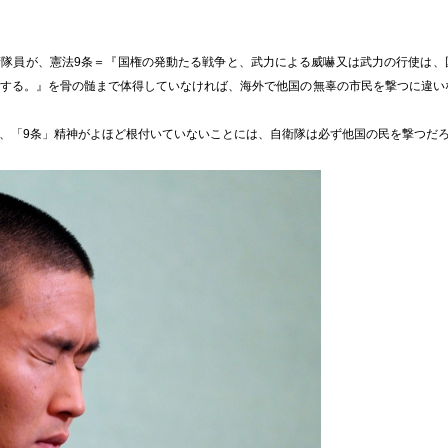
隊員が、憲法9条＝『国権の発動たる戦争と、武力による威嚇又は武力の行使は、
する。』を骨の髄まで体得していなければ、海外で他国の無辜の市民を撃つに違い
、「9条」精神がよほど根付いていないことには、自衛隊は必ず他国の民を撃つだ