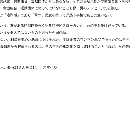
翼政党・労働組合・運動団体がもしあるなら、それは自戒欠如かつ傲慢と言うもの
・労働組合・運動団体に倚ってはいないことも原一男のメッセージだと観た。
は「違和感」であり「撃つ」用意を持って戸惑う事柄であるに違いない。
いう、友がある時期以降強く語る精神的スローガンが、頭の中を駆け巡っている。
いうか個人ではないものを追った今回作品。
ない。利潤を求めた悪戦に明け暮れた、零細企業のワンマン親父であったのは事実
責強迫から解放されるのは、その事実の相対化を成し遂げることと同義だ。その先