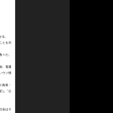
せる。
ことを示
数々だ。
制、電通
いウソ情
ミ偽装・
配し「公
社会はそ