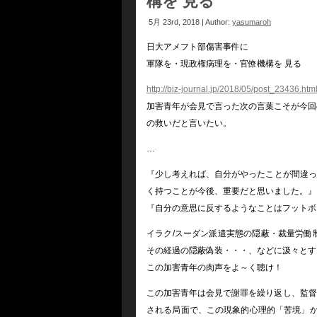
構を 見る
5月 23rd, 2018 | Author:
yasumaroh
日大アメフト部傷害事件に
軍隊を・現政権病理を・官僚機構を 見る
http://biz-journal.jp/2018/05/post_23436.htm
加害青年が会見で言った次の言葉こそが今回
の救いだと言いたい。
…
『少し考えれば、自分がやったことが間違っ
く持つことが今後、重要だと思いました。』
『自分の意思に反するようなことはフットボ
イラク/スーダン派遣実態の隠蔽・裁量労働
その経過の隠蔽偽装・・・、などに汲々とす
この加害青年の肉声をよ～く聴け！
この加害青年は会見で謝罪を繰り返し、監督
される局面で、この現象的心理的「苦境」か