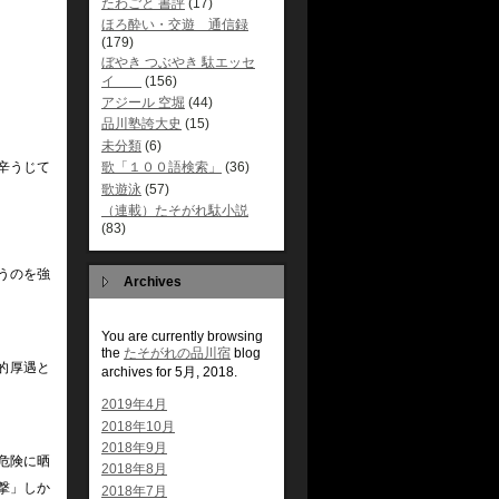
たわごと 書評
(17)
ほろ酔い・交遊 通信録
(179)
ぼやき つぶやき 駄エッセ
イ
(156)
アジール 空堀
(44)
品川塾誇大史
(15)
未分類
(6)
歌「１００語検索」
(36)
辛うじて
歌遊泳
(57)
（連載）たそがれ駄小説
(83)
うのを強
Archives
You are currently browsing
the
たそがれの品川宿
blog
的厚遇と
archives for 5月, 2018.
2019年4月
2018年10月
2018年9月
危険に晒
2018年8月
撃」しか
2018年7月