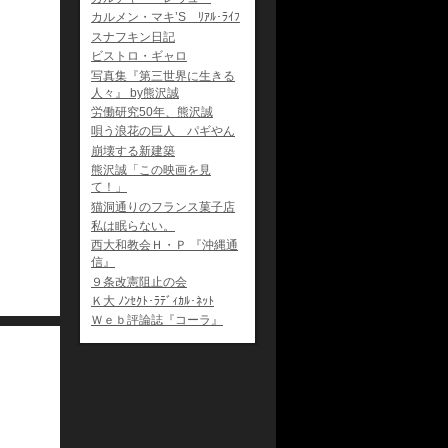
カルメン・マキ’S ﾘｱﾙ･ﾗｲﾌ
スナフキン日記
ビストロ・ギャロ
写真集『第三世界に生きる
人々』 by熊沢誠
労働研究50年、熊沢誠
唄う浪花の巨人 パギやん
崩壊する新建築
熊沢誠「この映画を見
て！」
猫洞通りのフランス菓子店
私は眠らない。
西大和教会Ｈ・Ｐ 『沖縄通
信』
９条改憲阻止の会
Ｋ大 ﾉﾝｾｸﾄ･ﾗﾃﾞｨｶﾙ･ﾈｯﾄ
Ｗｅｂ評論誌『コーラ』