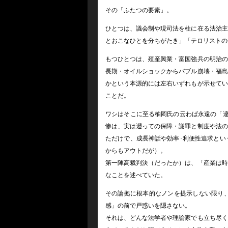
その「ふたつの要素」。
ひとつは、議会制や現司法を柱に在る法治主
とおこなひとを分ちがたき」「テロリストの
もつひとつは、殖産興業・富国強兵の明治の
長期・オイルショックからバブル崩壊・福島
かという本源的には左右いずれもが示せてい
ことだ。
ワシはそこに至る柚岡氏の云わば永遠の「違
惨は、実は遡っての保障・謝罪と制度や法の
ただけで、成長神話や効率･利便性追求とい
からもアウトだが）。
第一陣高裁判決（だったか）は、「産業は時
なことを述べていた。
その論拠に根本的なノンを提示しない限り
感」の前で戸惑いを隠さない。
それは、どんな法学者や理論家でも立ち尽く