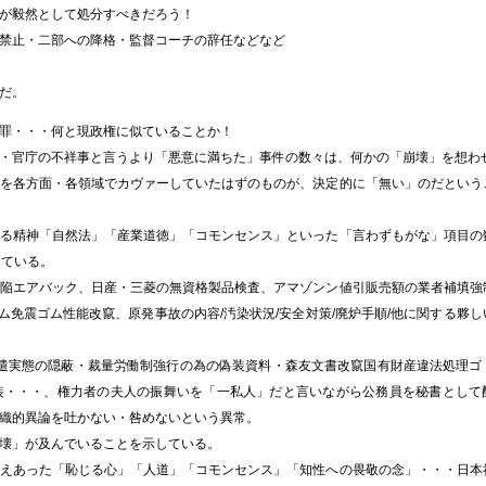
が毅然として処分すべきだろう！
禁止・二部への降格・監督コーチの辞任などなど
だ。
罪・・・何と現政権に似ていることか！
・官庁の不祥事と言うより「悪意に満ちた」事件の数々は、何かの「崩壊」を想わ
を各方面・各領域でカヴァーしていたはずのものが、決定的に「無い」のだという
る精神「自然法」「産業道徳」「コモンセンス」といった「言わずもがな」項目の
っている。
陥エアバック、日産・三菱の無資格製品検査、アマゾンン値引販売額の業者補填強
ム免震ゴム性能改竄、原発事故の内容/汚染状況/安全対策/廃炉手順/他に関する夥し
派遣実態の隠蔽・裁量労働制強行の為の偽装資料・森友文書改竄国有財産違法処理ゴ
装・・・、権力者の夫人の振舞いを「一私人」だと言いながら公務員を秘書として
織的異論を吐かない・咎めないという異常。
壊」が及んでいることを示している。
えあった「恥じる心」「人道」「コモンセンス」「知性への畏敬の念」・・・日本