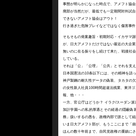
事態が明らかになった時点で、アメフト協会
廃部が当然だが、最低でも一定期間対外試合
できないアメフト協会はアウト！
行き過ぎた危険プレイなどではなく傷害事件
そもそもの発案趣旨・初期対応・イカサマ謝
が、日大アメフトだけではない最近の大企業
無いのに在る振りをし続けて来た、戦後社会
している。
それは「公」「公理」「公共」とそれを支え
日本国憲法の10条以下には、その精神を語
神戸製鋼の耐久性データの偽装、タカタの欠
の女性新人社員100時間超違法残業、東洋ゴ
報、他・・・
一方、官公庁はどうか？ イラク/スーダン
加計学園への私的厚遇とその経過の隠蔽偽
務」扱いするの愚を、政権内部で誰として組
いま日大アメフト部が、もうここにまで「崩
ほんの数十年前まで、自民党政権の重鎮にさ