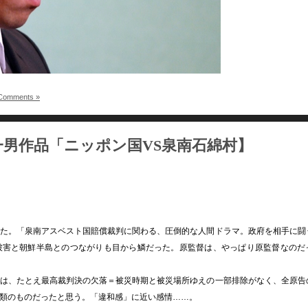
Comments »
男作品「ニッポン国VS泉南石綿村】
た。「泉南アスベスト国賠償裁判に関わる、圧倒的な人間ドラマ。政府を相手に闘
被害と朝鮮半島とのつながりも目から鱗だった。原監督は、やっぱり原監督なのだ
は、たとえ最高裁判決の欠落＝被災時期と被災場所ゆえの一部排除がなく、全原告
類のものだったと思う。「違和感」に近い感情……。