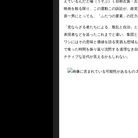
えているんだと嘯（うそぶ）く自称左翼・左
映画を観る限り、この運動この訴訟が、政党
原一男にとっても、「ふたつの要素」の圧力
「党ならざる者たちによる、叛乱と自治」と
表現者などを追ったこれまでと違い、集団と
ワシにはその意味と価値を語る実践も想域も
で食った時間を振り返り沈黙する道理なき自
ナティブな近代が見えるかもしれない。