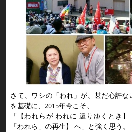
さて、ワシの「われ」が、甚だ心許な
を基礎に、
2015
年今こそ、
「【われらが われに 還りゆくとき】
「われら」の再生】 へ」と強く思う。