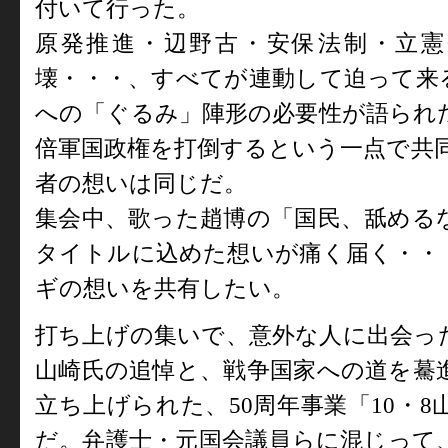
付いて行った。
原発推進・辺野古・安保法制・立憲
壊・・・、すべてが連動して迫って来
への「ぐるみ」陣形の必要性が語られ
倍軍国政権を打倒するという一点で共同
者の想いは同じだ。
集会中、歌った趙博の「国民、舐める
タイトルに込めた想いが痛く届く・・
ギの想いを共有したい。
打ち上げの集いで、意外な人に出会っ
山崎氏の追悼と、戦争国家への道を驀
立ち上げられた、
50
周年事業「
10
・
8
だ。弁護士・元国会議員らに混じって