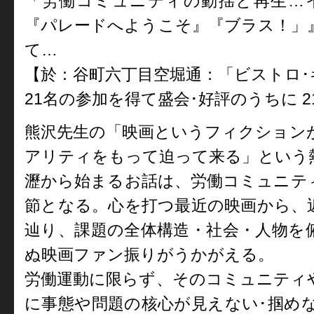
「労働コミュニティの動揺と再生…
『パレードへようこそ』『ブラス！」
て…
【於：谷町六丁目空堀通：「ビストロ･
21名の参加を得て盛会･好評のうちに 21
熊沢先生の「映画というフィクション
アリティをもって迫って来る」という
瀝から始まるお話は、労働コミュニ
テ
節となる。心を打つ最近
の映画から、
辿り、課題の
全体構造・社会・人物を
ぬ
映画ファン振りがうかがえる。
労働運動に限らず、そのコミュニティ
に事態や問題の核心が見えない･掴め