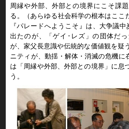
周縁や外部、外部との境界にこそ課
る。（あらゆる社会科学の
根本はここ
『パレードへようこそ』は、大争議中
出たのが、「ゲイ･レズ」の団体だ
が、家父長意識や伝統的な価値観を疑
ニティが、動揺・解体・消滅の危
機に
は「周縁や外部、外部
との境界」に息
う。