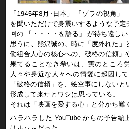
「1945年8月･日本」 「ゾラの視角
を聞いただけで身震いする
ような予定
回の 『・・・・を語る』 が待ち遠し
思うに、熊沢誠の、時に「度外れた」
働組合人心の核心への、破格の信頼」
果てることなき希いは、実のところ
人々や身近な人々への情愛
に起因し
「破格の信頼」を
、絵空事にしないと
形成し
て来たとワシは思っている。
それは「映画を愛する心」と分かち難
ハラハラした YouTube からの予
はホッ～だった。