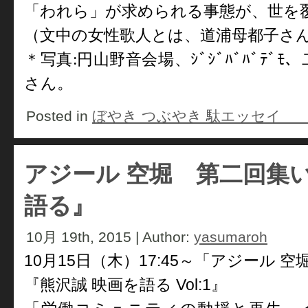
「われら」が求められる事態が、世を
（文中の女性歌人とは、道浦母都子さ
＊写真
:
円山野音会場、ｼﾞｼﾞﾊﾞﾊﾞﾃ
さん。
Posted in
ぼやき つぶやき 駄エッセ
アジール 空堀 第二回集
語る』
10月 19th, 2015 | Author:
yasumaroh
10月15日（木）17:45～「アジール
『熊沢誠 映画を語る Vol:1』