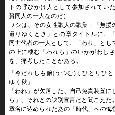
トの呼びかけ人として参加されてい
賛同人の一人なのだ）
ワシは、その女性歌人の歌集：『無援
還りゆくとき」との章タイトルに、
同世代者の一人として、「われ」とし
の上に棲む「われら」のいかがわしさ
を、痛考したことがある。
「今だれしも俯
(
うつむ
)
くひとりひと
ゆく秋」
「われ」が欠落した、自己免責装置に
ら」、それとの訣別宣言だと聞こえた
章名に込められたあの「時代」への悔