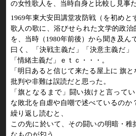
の女性歌人を、当時自身と比較し見事
1969
年東大安田講堂攻防戦（を初めと
歌人の歌に、浴びせられた文学的政治
を、当時（
1980
年前後）から聞き及ん
曰く、「決戦主義だ」「決意主義だ」
「情緒主義だ」ｅｔｃ・・・。
「明日あると信じて来たる屋上に 旗
批判や非難は誤読だと思った。
「旗となるまで」闘い抜けと言ってい
な敗北を自虐や自嘲で述べているのか
繰り返し読むと、
この先に於いて、その闘いの明暗・稚
なものが匂う。