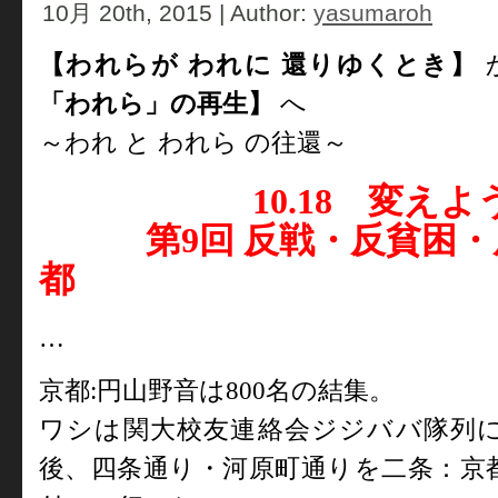
10月 20th, 2015 | Author:
yasumaroh
【われらが われに 還りゆくとき】
「われら」の再生】
へ
～われ と われら の往還～
10.18
変えよう
第
9
回 反戦・反貧困
都
…
京都
:
円山野音は
800
名の結集。
ワシは関大校友連絡会ジジババ隊列
後、四条通り・河原町通りを二条：京