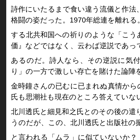
詩作にいたるまで食い違う流儀と作法
格闘の姿だった。1970年総連を離れ
する北共和国への祈りのような「こう
価』などではなく、云わば逆説であっ
あるのだ。詩人なら、その逆説に気
り」の一方で激しい存亡を賭けた論陣
金時鐘さんの已むに已まれぬ真情から
氏も思潮社も現在のところ答えていない
北川透氏と細見和之氏とのその後の遣
うのだが、この、北川透氏と出版社の
と言われる「ムラ」に似ていないか？