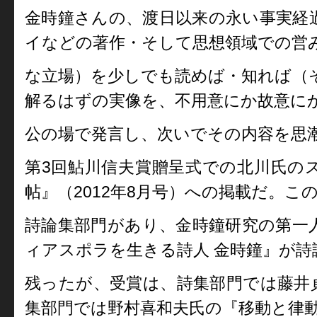
金時鐘さんの、渡日以来の永い事実経
イなどの著作・そして思想領域での営
な立場）を少しでも読めば・知れば（
解るはずの実像を、不用意にか故意に
公の場で発言し、次いでその内容を思
第3回鮎川信夫賞贈呈式での北川氏の
帖』（2012年8月号）への掲載だ。こ
詩論集部門があり、金時鐘研究の第一
ィアスポラを生きる詩人 金時鐘』が詩
残ったが、受賞は、詩集部門では藤井
集部門では野村喜和夫氏の『移動と律