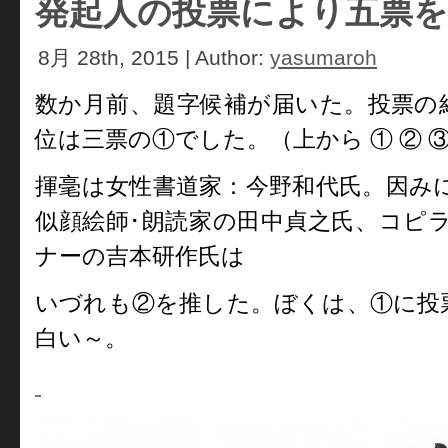
発起人の投票により五票を
8月 28th, 2015 | Author:
yasumaroh
数か月前、題字候補が届いた。投票の
位は三票の①でした。（上から ① ② ③ 
揮毫は女性書道家：今野和代氏。因みに、舞
似顔絵師･朗読家の田中貞之氏、コピ
ナーの吉本研作氏は
いづれも②を推した。ぼくは、①に投
白い～。