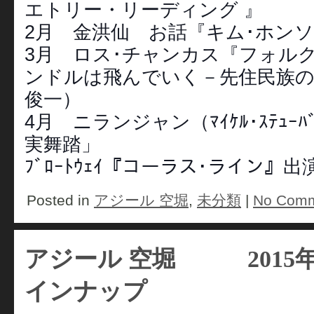
エトリー・リーディング 』
2月 金洪仙 お話『キム･ホン
3月 ロス･チャンカス『フォル
ンドルは飛んでいく－先住民族の
俊一）
4月 ニランジャン（ﾏｲｹﾙ･ｽﾃｭｰﾊﾞ
実舞踏」
ﾌﾞﾛｰﾄｳｪｲ『コーラス･ライン』
Posted in
アジール 空堀
,
未分類
|
No Comm
アジール 空堀 2015年
インナップ