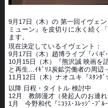
9月17日（木）の 第一回イヴェ
ミューン』を皮切りに永く続く
ます。
現在決定しているイヴェント：
9月17日（木）趙博ライブ『パギ
10月15日（木）『熊沢誠 映画を語
と再生…ｲｷﾞﾘｽ炭鉱労働者の周辺
11月12日（木）ナオユキ『ｽﾀﾝﾀﾞｯﾌﾟ
以降 日程・タイトル 検討中
12月 教師漫才（発起人のお連れ合い
1月 今野和代『ﾆｺﾗｽ･ｽﾚｯｼﾞ･ﾌﾞ