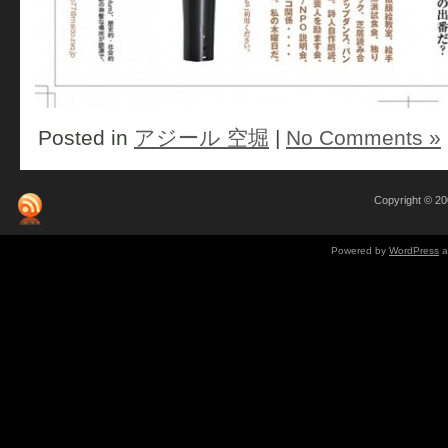
Posted in
アジール 空堀
|
No Comments »
Copyright © 
Powered by
WordPress
a