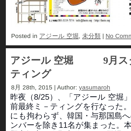
Posted in
アジール 空堀
,
未分類
|
No Comm
アジール 空堀 9月ス
ティング
8月 28th, 2015 | Author:
yasumaroh
昨夜（8/25）、「アジール 空
前最終ミ－ティングを行なった。
にも拘わらず、韓国・与那国島へ
ンバーを除き11名が集まった。