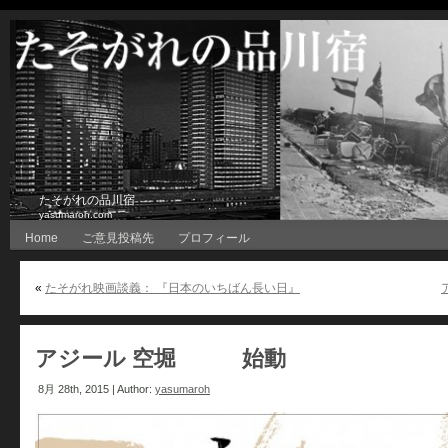
たそがれの品川宿
yasumaroh.com
Home
ご意見投稿先
プロフィール
«
たそがれ映画談義： 『日本のいちばん長い日』
アジール 空堀 始動
8月 28th, 2015 | Author:
yasumaroh