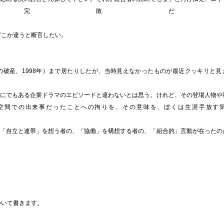
。完敗だ
どこか違うと断言したい。
破産、1998年）まで居たりしたが、当時見えなかったものが最近クッキリと見
にでもある企業ドラマのエピソードと違わないとは思う。けれど、その登場人物や
空間での出来事だったことへの拘りを、その意味を、ぼくは生涯手放す
「自立と連帯」を想う者の、「協働」を構想する者の、「組合的」言動が在ったの
い
ついて書きます。