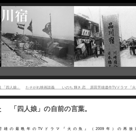
組 「四人娘」
たそがれ映画談義 いのち 輝き 恋 原田芳雄遺作TVドラマ 『
た 「四人娘」の自前の言葉。
田芳雄の最晩年のTVドラマ『火の魚』（2009年）の再放