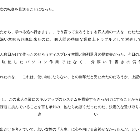
女の転身を見送ることになった。
たから、学べる処へ行きます。」そう言って去ろうとする四人娘の一人を、ただた
深い意味も想像出来たのに、個人間の些細な業務上トラブルとして対処し
ん数日かけて作ったのだろうディスプレイ空間と陳列器具の提案書だった。今日の
を駆使したパソコン作業ではなく、分厚い手書きの労
れたのを、「これは、使い物にならない」との刻印だと受止めたのだろうか、上記
な
トし、この素人企業にスキルアップのシステムを構築するきっかけにすることから
課題に挑んでいることを百も承知の、他ならぬぼくだったのだ。決定的な遣り取り
に違い
出だけを考えていて、若い女性の「人生」に心を向ける余裕がなかったんだ、とい
い