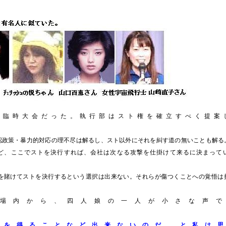
組臨時大会だった。執行部はスト権を確立すべく提案
認政策・暴力的対応の理不尽は解るし、スト以外にそれを糾す道の無いことも解る
ど、ここでストを決行すれば、会社は次なる攻撃を仕掛けて来るに決まって
を賭けてストを決行するという選択は出来ない。それらが傷つくことへの覚悟は
場内から、四人娘の一人が小さな声で
た
かを得ることなど出来ないのだ、と私は思