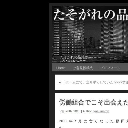
たそがれの品川宿
yasumaroh.com
Home
ご意見投稿先
プロフィール
«
「ホームにて」立ち尽くしていた ××××労
労働組合でこそ出会え
7月 26th, 2013 | Author:
yasumaroh
2011年7月に亡くなった原