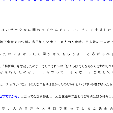
行く気配を感じた。
っほいサークルに関わってたんです。で、そこで挫折した
地下食堂での恒例の当日泊り込者７～８人の夕食時。四人娘の一人が
ったの？よかったら聞かせてもらうよ、と応ずるべ
ゆる「挫折病」を想起したのか、そしてそれへの「ぼくらはそんな処からは離陸して
が先行したのか、「ザセツって、そんな…」と返して
と…チョコザイな」（そんなつもりは無かったのだが）という匂いを嗅ぎ取ったら
セツですから」
と言って会話を停止し、組合在籍中二度と再びその話題を持ち出
、若い人の肉声を入り口で断ってしまふ悪例