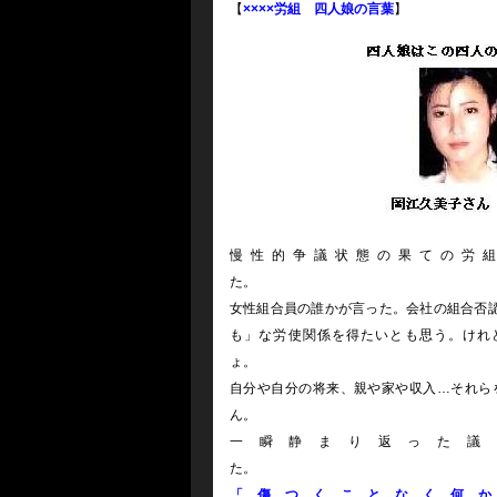
【
××××労組 四人娘の言葉
】
慢性的争議状態の果ての労
女性組合員の誰かが言った。会社の組合否
も」な労使関係を得たいとも思う。けれ
自分や自分の将来、親や家や収入…それら
一瞬静まり返った議
「傷つくことなく何