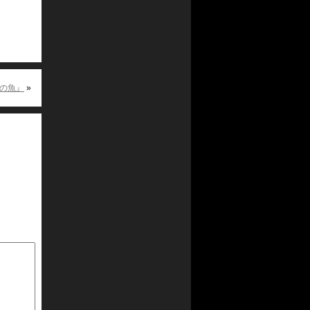
火の魚』
»