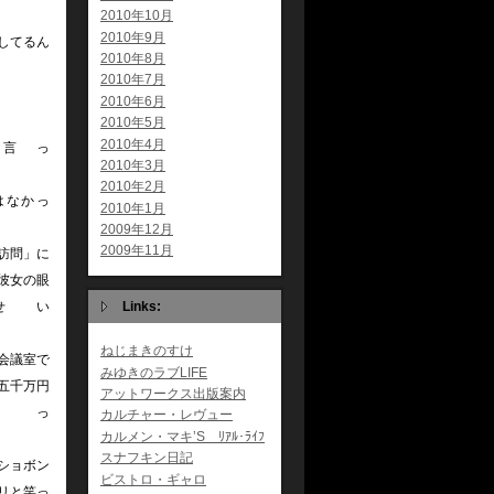
だ
2010年10月
2010年9月
してるん
2010年8月
2010年7月
2010年6月
2010年5月
2010年4月
言っ
2010年3月
た
2010年2月
はなかっ
2010年1月
2009年12月
2009年11月
訪問」に
彼女の眼
せい
Links:
ねじまきのすけ
会議室で
みゆきのラブLIFE
五千万円
アットワークス出版案内
っ
カルチャー・レヴュー
カルメン・マキ’S ﾘｱﾙ･ﾗｲﾌ
スナフキン日記
ショボン
ビストロ・ギャロ
リと笑っ