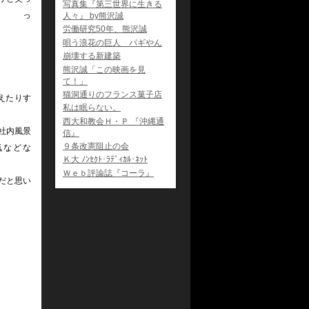
写真集『第三世界に生きる
っ
人々』 by熊沢誠
労働研究50年、熊沢誠
た
唄う浪花の巨人 パギやん
崩壊する新建築
熊沢誠「この映画を見
て！」
猫洞通りのフランス菓子店
えたりす
私は眠らない。
る
西大和教会Ｈ・Ｐ 『沖縄通
社内風景
信』
９条改憲阻止の会
気などな
Ｋ大 ﾉﾝｾｸﾄ･ﾗﾃﾞｨｶﾙ･ﾈｯﾄ
Ｗｅｂ評論誌『コーラ』
だと思い