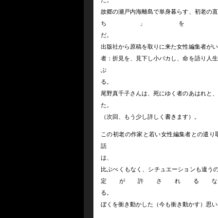
故郷の瀬戸内海離島で単身暮らす、初老の直
ち」を
出版社から原稿を取りに来た女性編集者がい
者：折見を、見下し小バカし、命を語り人生
尾野真千子さんは、死にゆく者のあはれと、
（次回、もう少し詳しく書きます）。
この初老の作家と若い女性編集者との遣り取
比ぶべくもなく、シチュエーションも違うの
定が許される
ぼくを衝き動かした（今も衝き動かす）思い