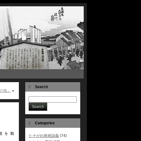
Search
火の魚』
»
Categories
送を観
たそがれ映画談義
(74)