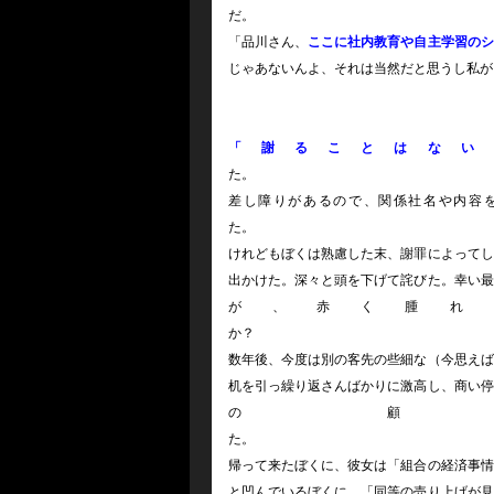
「品川さん、
ここに社内教育や自主学習のシ
じゃあないんよ、それは当然だと思うし私が
「謝ることはない
差し障りがあるので、関係社名や内容
けれどもぼくは熟慮した末、謝罪によってし
出かけた。深々と頭を下げて詫びた。幸い最
が、赤く腫れ
数年後、今度は別の客先の些細な（今思えば
机を引っ繰り返さんばかりに激高し、商い停
の
帰って来たぼくに、彼女は「組合の経済事情
と凹んでいるぼくに、「同等の売り上げが見