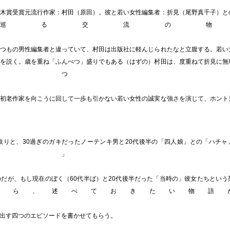
木賞受賞元流行作家：村田（原田）。彼と若い女性編集者：折見（尾野真千子）と
巡る交流の物
つもの男性編集者と違っていて、村田は出版社に軽んじられたなと立腹する。若い
を説く。歳を重ね「ふんべつ」盛りでもある（はずの）村田は、度重ねて折見に無
ぶつ
初老作家を向こうに回して一歩も引かない若い女性の誠実な強さを演じて、ホント
た
りと、30過ぎのガキだったノーテンキ男と20代後半の「四人娘」との「ハチャ
話」
だが、もし現在のぼく（60代半ば）と20代後半だった「当時の」彼女たちという
なら、述べておきたい物語
る
出す四つのエピソードを書かせてもらう。