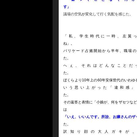
議場の空気
が
変化して
「私、学生時代に一時、左翼
バリケード占拠開始から半年、職場の
へぇ、それはどんなことだ
ぼくらより10年上の60年安保世代のいわ
いう思い上がった「違和感」
その返答と表情に「小娘が、何をザセツなど
「いえ、いいんです。所詮、お嬢さんのザ
訳知り顔の大人ガキが