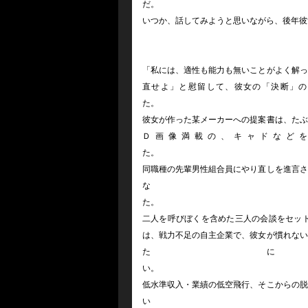
いつか、話してみようと思いながら、後年彼
「私には、適性も能力も無いことがよく解っ
直せよ」と慰留して、彼女の「決断」の
彼女が作った某メーカーへの提案書は、たぶ
Ｄ画像満載の、キャドなど
同職種の先輩男性組合員にやり直しを進言さ
二人を呼びぼくを含めた三人の会談をセッ
は、戦力不足の自主企業で、彼女が慣れない
た
低水準収入・業績の低空飛行、そこからの脱