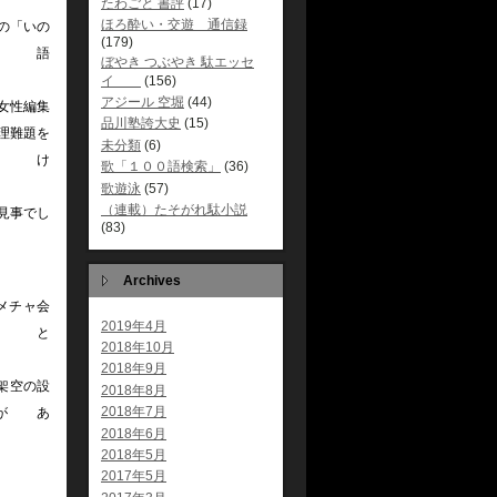
たわごと 書評
(17)
ほろ酔い・交遊 通信録
の「いの
(179)
語
ぼやき つぶやき 駄エッセ
だ
イ
(156)
アジール 空堀
(44)
女性編集
品川塾誇大史
(15)
理難題を
未分類
(6)
け
歌「１００語検索」
(36)
歌遊泳
(57)
（連載）たそがれ駄小説
見事でし
(83)
Archives
メチャ会
2019年4月
と
2018年10月
は
2018年9月
架空の設
2018年8月
2018年7月
があ
2018年6月
。
2018年5月
2017年5月