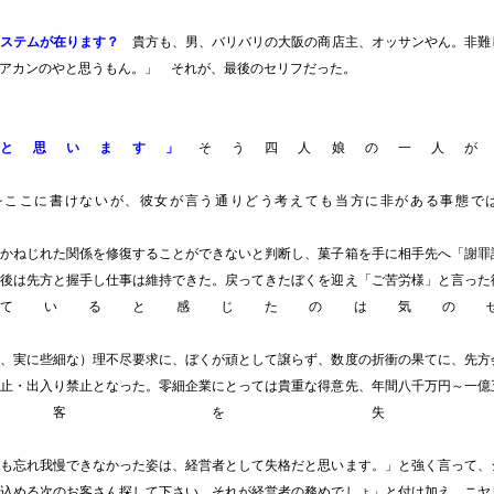
ステムが在ります？
貴方も、男、バリバリの大阪の商店主、オッサンやん。非難
アカンのやと思うもん。」 それが、最後のセリフだった。
と思います」
そう四人娘の一人が
をここに書けないが、彼女が言う通りどう考えても当方に非がある事態で
かねじれた関係を修復することができないと判断し、菓子箱を手に相手先へ「謝罪
後は先方と握手し仕事は維持できた。戻ってきたぼくを迎え「ご苦労様」と言った
ていると感じたのは気の
、実に些細な）理不尽要求に、ぼくが頑として譲らず、数度の折衝の果てに、先方
止・出入り禁止となった。零細企業にとっては貴重な得意先、年間八千万円～一億
顧客を失
も忘れ我慢できなかった姿は、経営者として失格だと思います。」と強く言って、
込める次のお客さん探して下さい。それが経営者の務めでしょ」と付け加え、ニヤ