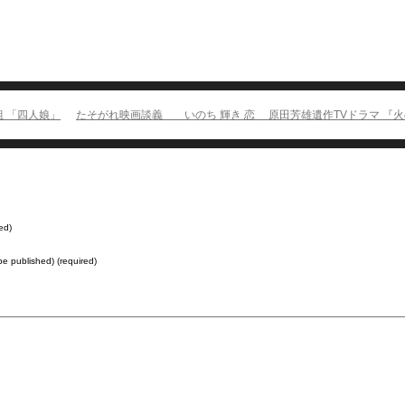
組 「四人娘」
たそがれ映画談義 いのち 輝き 恋 原田芳雄遺作TVドラマ 『
ed)
 be published) (required)