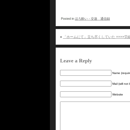
Posted in
ほろ酔い・交遊 通信録
«
「ホームにて」立ち尽くしていた ××××労
Leave a Reply
Name (requir
Mail (will not
Website